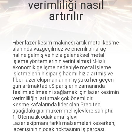
verimliliği nasıl
TURU
artırılır
KALITE
KONTROL
Fiber lazer kesim makinesi artık metal kesme
alanında vazgeçilmez ve önemli bir araç
BIZE
haline gelmiş ve hızla geleneksel metal
ULAŞIN
işleme yöntemlerinin yerini almıştır.Hızlı
ekonomik gelişme nedeniyle metal işleme
işletmelerinin sipariş hacmi hızla artmış ve
BIR
fiber lazer ekipmanlarının iş yükü her geçen
gün artmaktadır.Siparişlerin zamanında
TEKLIF
teslim edilmesini sağlamak için lazer kesimin
verimliliğini artırmak çok önemlidir.
ISTEĞI
Kesme kafalarında lider olan Precitec,
aşağıdaki gibi mükemmel işlevlere sahiptir.
1. Otomatik odaklama işlevi
РУССКИЙ
Lazer ekipmanı farklı malzemeleri keserken,
САЙТ
lazer ışınının odak noktasının iş parçası