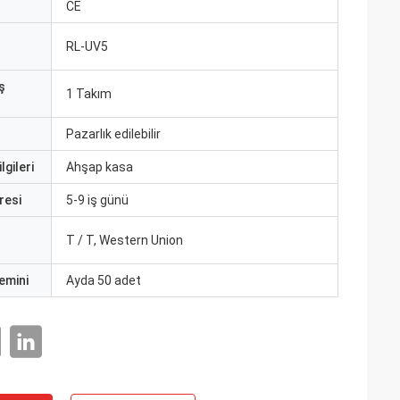
CE
RL-UV5
ş
1 Takım
Pazarlık edilebilir
lgileri
Ahşap kasa
resi
5-9 iş günü
T / T, Western Union
emini
Ayda 50 adet