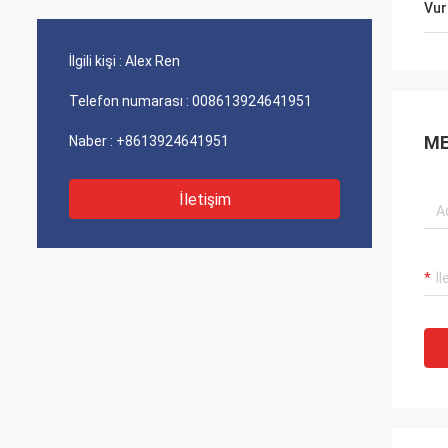
Vur
İlgili kişi :
Alex Ren
Telefon numarası :
008613924641951
ME
Naber :
+8613924641951
İletişim