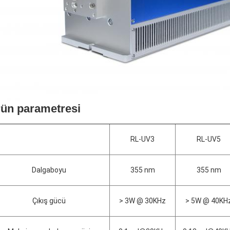
ün parametresi
RL-UV3
RL-UV5
Dalgaboyu
355 nm
355 nm
Çıkış gücü
> 3W @ 30KHz
> 5W @ 40KH