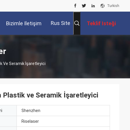
Turkish
Rus Site
Bizimle Iletişim
Teklif Isteği
Kur
er
 Ve Seramik İşaretleyici
Plastik ve Seramik İşaretleyici
i
Shenzhen
ı
Riselaser