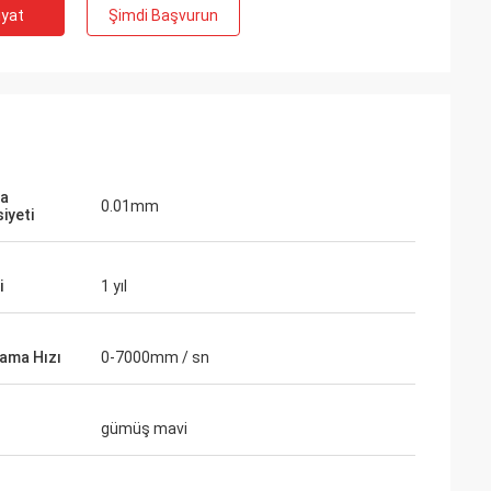
iyat
Şimdi Başvurun
ma
0.01mm
iyeti
i
1 yıl
Gustavo
ama Hızı
0-7000mm / sn
için teşekkür ederiz.
 özenle tasarlanmış ve
gümüş mavi
r.