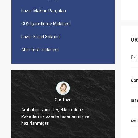
Lazer Makine Parçaları
CO2 İşaretleme Makinesi
Lazer Engel Sökücü
ÜR
Altın test makinesi
Ürü
Kon
laz
galip
iz.
ış ve
Teşekkür ederim, Zoe.
ser