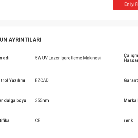
En Iyi F
ÜN AYRINTILARI
Çalış
n adı
5W UV Lazer İşaretleme Makinesi
Hassas
trol Yazılımı
EZCAD
Garant
er dalga boyu
355nm
Markal
Stefano
Ambalajınız 
Makine sağlam görünüyor ... iyi yapılı .. öyle!
Paketleriniz
tifika
CE
renk
hazırlanmıştı