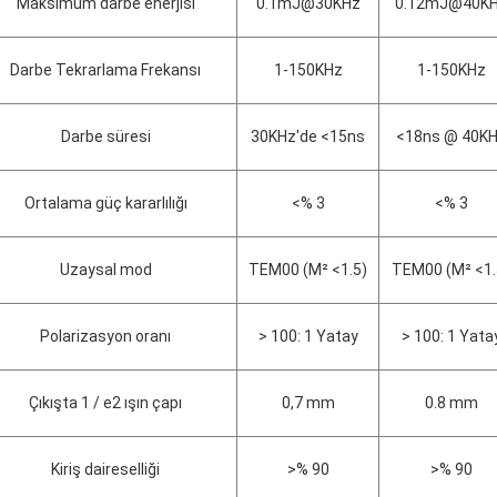
Maksimum darbe enerjisi
0.1mJ@30KHz
0.12mJ@40K
Darbe Tekrarlama Frekansı
1-150KHz
1-150KHz
Darbe süresi
30KHz'de <15ns
<18ns @ 40K
Ortalama güç kararlılığı
<% 3
<% 3
Uzaysal mod
TEM00 (M² <1.5)
TEM00 (M² <1.
Polarizasyon oranı
> 100: 1 Yatay
> 100: 1 Yata
Çıkışta 1 / e2 ışın çapı
0,7 mm
0.8 mm
Kiriş daireselliği
>% 90
>% 90