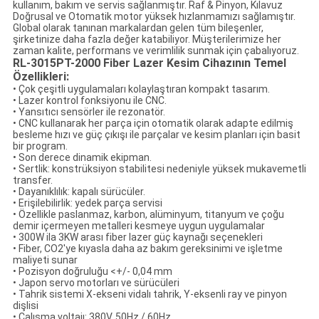
kullanım, bakım ve servis sağlanmıştır.
Raf & Pinyon, Kılavuz
Doğrusal ve Otomatik motor yüksek hızlanmamızı sağlamıştır.
Global olarak tanınan markalardan gelen tüm bileşenler,
şirketinize daha fazla değer katabiliyor.
Müşterilerimize her
zaman kalite, performans ve verimlilik sunmak için çabalıyoruz.
RL-3015PT-2000 Fiber Lazer Kesim Cihazının Temel
Özellikleri:
• Çok çeşitli uygulamaları kolaylaştıran kompakt tasarım.
• Lazer kontrol fonksiyonu ile CNC.
• Yansıtıcı sensörler ile rezonatör.
• CNC kullanarak her parça için otomatik olarak adapte edilmiş
besleme hızı ve güç çıkışı ile parçalar ve kesim planları için basit
bir program.
• Son derece dinamik ekipman.
• Sertlik: konstrüksiyon stabilitesi nedeniyle yüksek mukavemetli
transfer.
• Dayanıklılık: kapalı sürücüler.
• Erişilebilirlik: yedek parça servisi
• Özellikle paslanmaz, karbon, alüminyum, titanyum ve çoğu
demir içermeyen metalleri kesmeye uygun uygulamalar
• 300W ila 3KW arası fiber lazer güç kaynağı seçenekleri
• Fiber, CO2'ye kıyasla daha az bakım gereksinimi ve işletme
maliyeti sunar
• Pozisyon doğruluğu <+/- 0,04 mm
• Japon servo motorları ve sürücüleri
• Tahrik sistemi X-ekseni vidalı tahrik, Y-eksenli ray ve pinyon
dişlisi
• Çalışma voltajı: 380V, 50Hz / 60Hz