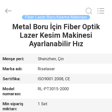
2026
Riselaser
Technology
Co.,
Ltd.
Fiber Lazer Boru Kesme Makinası
All
Rights
Metal Boru İçin Fiber Optik
EV
Reserved.
Lazer Kesim Makinesi
ÜRÜN:%
Ayarlanabilir Hız
S
Menşe yeri:
Shenzhen, Çin
SG
Marka adı:
Riselaser
GÖSTERISI
Sertifika:
ISO9001:2008, CE
Model
RL-PT3015-2000
HAKKIMIZDA
numarası:
Min sipariş
1 Set
FABRIKA
miktarı: