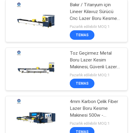
Bakır / Titanyum için
Lineer Kılavuz Sürücü
Cnc Lazer Boru Kesme
Makinesi
Pazarlık edilebilir MOQ:1
TEMAS
Toz Geçirmez Metal
Boru Lazer Kesim
Makinesi, Güvenli Lazer
Kesim Makinesi
Pazarlık edilebilir MOQ:1
TEMAS
4mm Karbon Çelik Fiber
Lazer Boru Kesme
Makinesi 500w -
Raytools ile 4000W
Pazarlık edilebilir MOQ:1
TEMAS