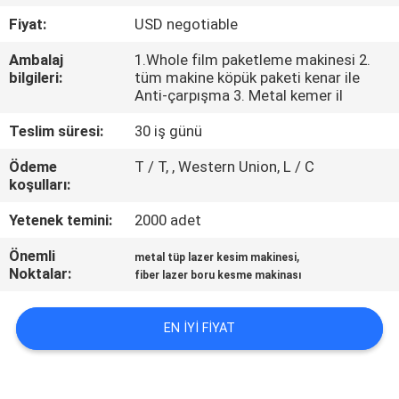
TURU
Fiyat:
USD negotiable
Ambalaj
1.Whole film paketleme makinesi 2.
KALITE
bilgileri:
tüm makine köpük paketi kenar ile
KONTROL
Anti-çarpışma 3. Metal kemer il
Teslim süresi:
30 iş günü
BIZE
Ödeme
T / T, , Western Union, L / C
ULAŞIN
koşulları:
Yetenek temini:
2000 adet
BIR
Önemli
,
metal tüp lazer kesim makinesi
TEKLIF
Noktalar:
fiber lazer boru kesme makinası
ISTEĞI
EN IYI FIYAT
РУССКИЙ
САЙТ