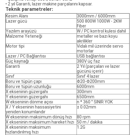
• 2 yıl Garanti, lazer makine parçalarını kapsar.
Teknik parametreler:
Kesim Alanı
3000mm / 6000mm
Lazer gücü
500 800W 1000W - 2KW
Fiber
Yazılım arayüzü
W / PC kontrol kulesi dahil
Malzeme Yeteneği
metaller ve bazı koyu
akrilikler
Motor tipi
Vidalı mil üzerinde servo
motorlar
Lazer / PC Bağlantısı
USB bağlantısı
Güç kaynağı
380V üç faz
Garanti
2 Yıl (parçaları ve lazer
gücünü içerir)
Sınıf
Sınıf 4 lazer
Boru ve tüpün çapı
Φ20-Φ200mm
Boru ve tüpün uzunluğu
6000mm
X ekseninin güzergahı
300mm
Y ekseninin güzergahı
6500mm
W ekseninin dönme açısı
n * 360 ° SINIR YOK
X / Y ekseninin hassasiyetini
± 0.02mm
yeniden konumlandır
W ekseninin maksimum dönüş hızı
80 rpm
X ekseninin maksimum hareket hızı
50 m / dakika
X ekseninin maksimum
1.2G
hızlandırılmış hızı