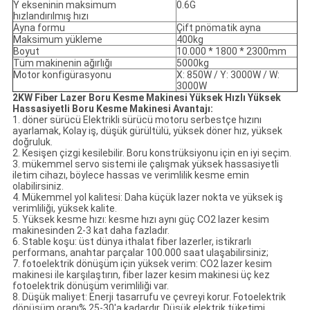
Y ekseninin maksimum
0.6G
hızlandırılmış hızı
Ayna formu
Çift pnömatik ayna
Maksimum yükleme
400kg
Boyut
10.000 * 1800 * 2300mm
Tüm makinenin ağırlığı
5000kg
Motor konfigürasyonu
X: 850W / Y: 3000W / W:
3000W
2KW Fiber Lazer Boru Kesme Makinesi Yüksek Hızlı Yüksek
Hassasiyetli Boru Kesme Makinesi Avantajı:
1. döner sürücü Elektrikli sürücü motoru serbestçe hızını
ayarlamak, Kolay iş, düşük gürültülü, yüksek döner hız, yüksek
doğruluk.
2. Kesişen çizgi kesilebilir.
Boru konstrüksiyonu için en iyi seçim.
3. mükemmel servo sistemi ile çalışmak yüksek hassasiyetli
iletim cihazı, böylece hassas ve verimlilik kesme emin
olabilirsiniz.
4. Mükemmel yol kalitesi: Daha küçük lazer nokta ve yüksek iş
verimliliği, yüksek kalite.
5. Yüksek kesme hızı: kesme hızı aynı güç CO2 lazer kesim
makinesinden 2-3 kat daha fazladır.
6. Stable koşu: üst dünya ithalat fiber lazerler, istikrarlı
performans, anahtar parçalar 100.000 saat ulaşabilirsiniz;
7. fotoelektrik dönüşüm için yüksek verim: CO2 lazer kesim
makinesi ile karşılaştırın, fiber lazer kesim makinesi üç kez
fotoelektrik dönüşüm verimliliği var.
8. Düşük maliyet: Enerji tasarrufu ve çevreyi korur.
Fotoelektrik
dönüşüm oranı% 25-30'a kadardır.
Düşük elektrik tüketimi,