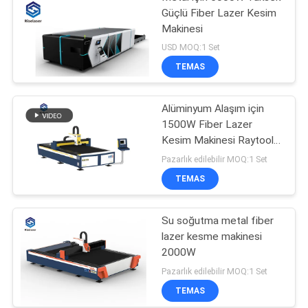
Güçlü Fiber Lazer Kesim
Makinesi
USD MOQ:1 Set
TEMAS
Alüminyum Alaşım için
1500W Fiber Lazer
Kesim Makinesi Raytools
Cuthead
Pazarlık edilebilir MOQ:1 Set
TEMAS
Su soğutma metal fiber
lazer kesme makinesi
2000W
Pazarlık edilebilir MOQ:1 Set
TEMAS