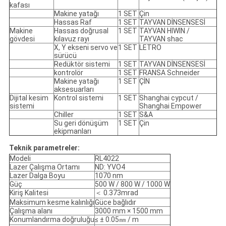
kafası
Makine yatağı
1 SET
Çin
Hassas Raf
1 SET
TAYVAN DİNSENSESİ
Makine
Hassas doğrusal
1 SET
TAYVAN HIWIN /
gövdesi
kılavuz rayı
TAYVAN shac
X, Y ekseni servo ve
1 SET
LETRO
sürücü
Redüktör sistemi
1 SET
TAYVAN DİNSENSESİ
kontrolör
1 SET
FRANSA Schneider
Makine yatağı
1 SET
ÇİN
aksesuarları
Dijital kesim
Kontrol sistemi
1 SET
Shanghai cypcut /
sistemi
Shanghai Empower
Chiller
1 SET
S&A
Su geri dönüşüm
1 SET
Çin
ekipmanları
Teknik parametreler:
Modeli
RL4022
Lazer Çalışma Ortamı
ND: YVO4
Lazer Dalga Boyu
1070 nm
Güç
500 W / 800 W / 1000 W
Kiriş Kalitesi
＜ 0.373mrad
Maksimum kesme kalınlığı
Güce bağlıdır
Çalışma alanı
3000 mm × 1500 mm
Konumlandırma doğruluğu
≤ ± 0.05㎜ / m