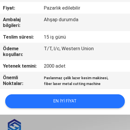
TURU
Fiyat:
Pazarlık edilebilir
Ambalaj
Ahşap durumda
KALITE
bilgileri:
KONTROL
Teslim süresi:
15 iş günü
Ödeme
T/T, l/c, Western Union
BIZE
koşulları:
ULAŞIN
Yetenek temini:
2000 adet
Önemli
,
BIR
Paslanmaz çelik lazer kesim makinesi
Noktalar:
fiber laser metal cutting machine
TEKLIF
ISTEĞI
EN IYI FIYAT
РУССКИЙ
САЙТ