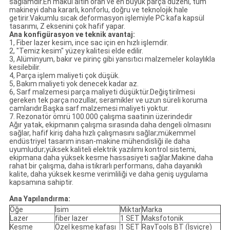
sağlamdır.En makul altın oran ve en büyük parça düzeni, tüm
makineyi daha kararlı, konforlu, doğru ve teknolojik hale
getirir.Vakumlu sıcak deformasyon işlemiyle PC kafa kapsül
tasarımı, Z eksenini çok hafif yapar.
Ana konfigürasyon ve teknik avantaj:
1, Fiber lazer kesim, ince sac için en hızlı işlemdir.
2, "Temiz kesim" yüzey kalitesi elde edilir.
3, Alüminyum, bakır ve pirinç gibi yansıtıcı malzemeler kolaylıkla
kesilebilir.
4, Parça işlem maliyeti çok düşük.
5, Bakım maliyeti yok denecek kadar az.
6, Sarf malzemesi parça maliyeti düşüktür.Değiştirilmesi
gereken tek parça nozullar, seramikler ve uzun süreli koruma
camlarıdır.Başka sarf malzemesi maliyeti yoktur.
7. Rezonatör ömrü 100.000 çalışma saatinin üzerindedir
Ağır yatak, ekipmanın çalışma sırasında daha dengeli olmasını
sağlar, hafif kiriş daha hızlı çalışmasını sağlar;mükemmel
endüstriyel tasarım insan-makine mühendisliği ile daha
uyumludur;yüksek kaliteli elektrik yazılımı kontrol sistemi,
ekipmana daha yüksek kesme hassasiyeti sağlar.Makine daha
rahat bir çalışma, daha istikrarlı performans, daha dayanıklı
kalite, daha yüksek kesme verimliliği ve daha geniş uygulama
kapsamına sahiptir.
Ana Yapılandırma:
Öğe
İsim
Miktar
Marka
Lazer
fiber lazer
1 SET
Maksfotonik
Kesme
Özel kesme kafası
1 SET
RayTools BT (İsviçre)