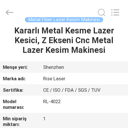
2026
Riselaser
Technology
Co.,
Ltd.
Metal Fiber Lazer Kesim Makinesi
All
Rights
Kararlı Metal Kesme Lazer
EV
Reserved.
Kesici, Z Ekseni Cnc Metal
ÜRÜN:%
Lazer Kesim Makinesi
S
Menşe yeri:
Shenzhen
SG
Marka adı:
Rise Laser
GÖSTERISI
Sertifika:
CE / ISO / FDA / SGS / TUV
Model
RL-4022
HAKKIMIZDA
numarası:
Min sipariş
1
FABRIKA
miktarı: