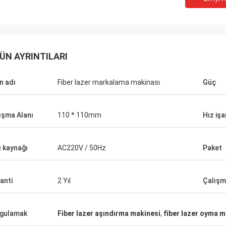
ÜN AYRINTILARI
n adı
Fiber lazer markalama makinası
Güç
ışma Alanı
110 * 110mm
Hız iş
 kaynağı
AC220V / 50Hz
Paket
Gustav
Stefano
Ambalajınız için teşekkür
anti
2 Yıl
Çalışm
sağlam görünüyor ... iyi yapılı .. öyle!
Paketleriniz özenle tasa
hazırlanmıştır.
gulamak
Fiber lazer aşındırma makinesi
,
fiber lazer oyma m