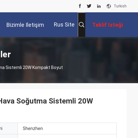
Turkish
Rus Site
Bizimle Iletişim
Teklif Isteği
Kur
ler
tma Sistemli 20W Kompakt Boyut
 Hava Soğutma Sistemli 20W
i
Shenzhen