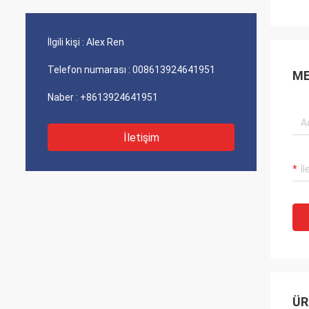
İlgili kişi :
Alex Ren
Telefon numarası :
008613924641951
ME
Naber :
+8613924641951
İletişim
ÜR