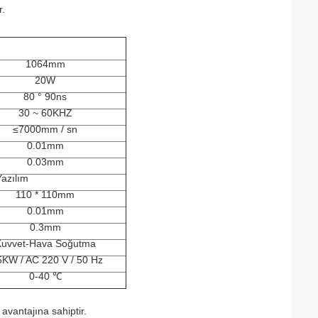
r.
1064mm
20W
80 ° 90ns
30 ~ 60KHZ
≤7000mm / sn
0.01mm
0.03mm
Yazılım
110 * 110mm
0.01mm
0.3mm
uvvet-Hava Soğutma
5KW / AC 220 V / 50 Hz
0-40 ℃
avantajına sahiptir.