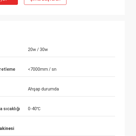
20w / 30w
aretleme
<7000mm / sn
Ahşap durumda
o
 ederiz.
a sıcaklığı
0-40℃
rlanmış ve
akinesi