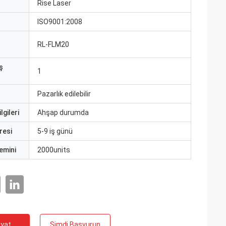
ı
Rise Laser
ISO9001:2008
RL-FLM20
ş
1
Pazarlık edilebilir
lgileri
Ahşap durumda
resi
5-9 iş günü
emini
2000units
iyat
Şimdi Başvurun