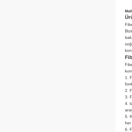
Mali
Ür
Fib
Biz
bak
soğ
kon
Fi
Fib
kom
1. 
fonk
2. 
3. 
4. 
ara
5. 
her
6. 