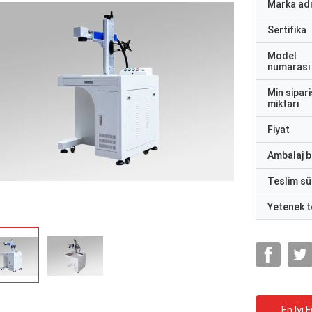
Marka ad
Sertifika
Model
numarası
Min sipari
miktarı
Fiyat
Ambalaj bi
Teslim sü
Yetenek t
En Iyi F