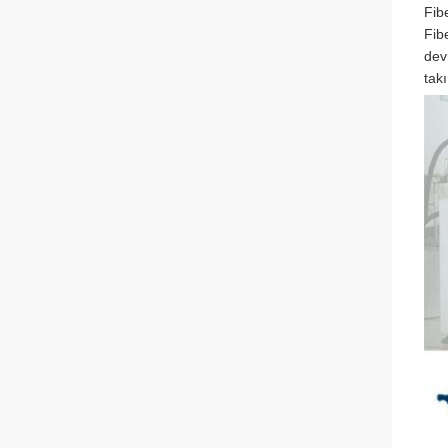
Fib
Fib
devr
tak