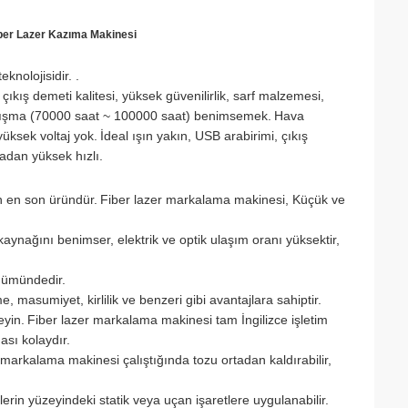
iber Lazer Kazıma Makinesi
knolojisidir. .
ış demeti kalitesi, yüksek güvenilirlik, sarf malzemesi,
Çalışma (70000 saat ~ 100000 saat) benimsemek.
Hava
üksek voltaj yok.
İdeal ışın yakın, USB arabirimi, çıkış
adan yüksek hızlı.
an en son üründür.
Fiber lazer markalama makinesi, Küçük ve
nağını benimser, elektrik ve optik ulaşım oranı yüksektir,
ünümündedir.
 masumiyet, kirlilik ve benzeri gibi avantajlara sahiptir.
eyin.
Fiber lazer markalama makinesi tam İngilizce işletim
sı kolaydır.
 markalama makinesi çalıştığında tozu ortadan kaldırabilir,
in yüzeyindeki statik veya uçan işaretlere uygulanabilir.