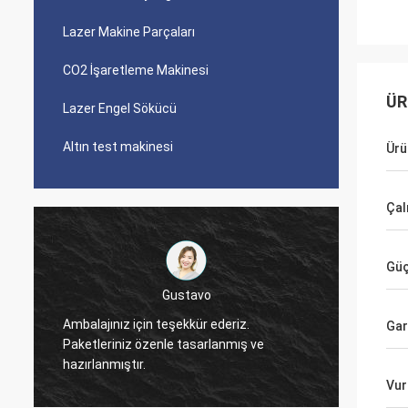
Lazer Makine Parçaları
CO2 İşaretleme Makinesi
ÜR
Lazer Engel Sökücü
Altın test makinesi
Ürü
Çal
Güç
galip
Gar
Teşekkür ederim, Zoe.
Makine 
Vur