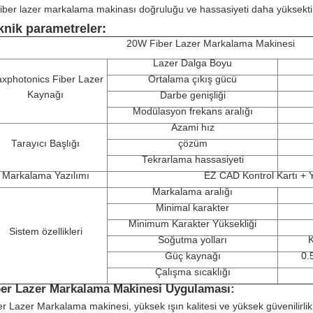
fiber lazer markalama makinası doğruluğu ve hassasiyeti daha yüksekti
knik parametreler:
20W Fiber Lazer Markalama Makinesi
Lazer Dalga Boyu
xphotonics Fiber Lazer
Ortalama çıkış gücü
Kaynağı
Darbe genişliği
Modülasyon frekans aralığı
Azami hız
Tarayıcı Başlığı
çözüm
Tekrarlama hassasiyeti
Markalama Yazılımı
EZ CAD Kontrol Kartı + 
Markalama aralığı
Minimal karakter
Minimum Karakter Yüksekliği
Sistem özellikleri
Soğutma yolları
K
Güç kaynağı
0.
Çalışma sıcaklığı
ber Lazer Markalama Makinesi Uygulaması:
er Lazer Markalama makinesi, yüksek ışın kalitesi ve yüksek güvenilirlik 