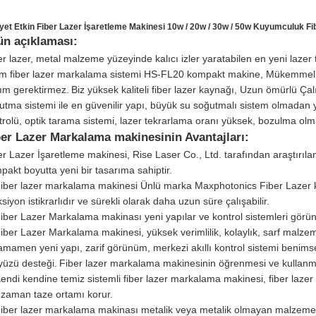
yet Etkin Fiber Lazer İşaretleme Makinesi 10w / 20w / 30w / 50w Kuyumculuk F
ün açıklaması:
er lazer, metal malzeme yüzeyinde kalıcı izler yaratabilen en yeni lazer te
im fiber lazer markalama sistemi HS-FL20 kompakt makine, Mükemmel çık
ım gerektirmez.
Biz yüksek kaliteli fiber lazer kaynağı, Uzun ömürlü 
utma sistemi ile en güvenilir yapı, büyük su soğutmalı sistem olmadan y
trolü, optik tarama sistemi, lazer tekrarlama oranı yüksek, bozulma olm
ber Lazer Markalama makinesinin Avantajları:
er Lazer İşaretleme makinesi, Rise Laser Co., Ltd. tarafından araştırıl
pakt boyutta yeni bir tasarıma sahiptir.
Fiber lazer markalama makinesi Ünlü marka Maxphotonics Fiber Lazer kay
siyon istikrarlıdır ve sürekli olarak daha uzun süre çalışabilir.
Fiber Lazer Markalama makinası yeni yapılar ve kontrol sistemleri gör
Fiber Lazer Markalama makinesi, yüksek verimlilik, kolaylık, sarf malzeme,
tamamen yeni yapı, zarif görünüm, merkezi akıllı kontrol sistemi benims
yüzü desteği.
Fiber lazer markalama makinesinin öğrenmesi ve kullanma
Kendi kendine temiz sistemli fiber lazer markalama makinesi, fiber lazer
 zaman taze ortamı korur.
Fiber lazer markalama makinası metalik veya metalik olmayan malzemeler