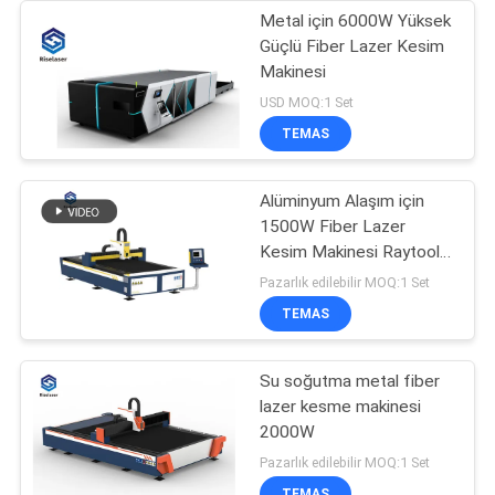
Metal için 6000W Yüksek
Güçlü Fiber Lazer Kesim
Makinesi
USD MOQ:1 Set
TEMAS
Alüminyum Alaşım için
1500W Fiber Lazer
Kesim Makinesi Raytools
Cuthead
Pazarlık edilebilir MOQ:1 Set
TEMAS
Su soğutma metal fiber
lazer kesme makinesi
2000W
Pazarlık edilebilir MOQ:1 Set
TEMAS