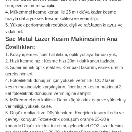
bir işleve ve ömre sahiptir.
4. Mükemmel kesme kenarı ile 25 m / dk'ya kadar kesme
hızıyla daha yüksek kesme kalitesi ve verimliliği.
5. Yüksek performanslı redüktör, dişli ve raf;Japon kılavuz ve
vidalı mil.
Sac Metal Lazer Kesim Makinesinin Ana
Özellikleri:
1. Kolay işlemler: fiber hat iletimi, optik yol ayarlaması yok;
2. Hızlı kesme hızı: Kesme hızı 20m / dakikadan fazladır.
3. Süper esnek optik efektler: Kompakt tasarım, esnek üretim
gereksinimleri.
4. Fotoelektrik dönüşüm için yüksek verimlilik: CO2 lazer
kesim makinesiyle karşılaştırın, fiber lazer kesim makinesi 3
kat fotoelektrik dönüşüm verimliliğine sahiptir
5. Mükemmel ışın kalitesi: Daha küçük odak çapı ve yüksek iş
verimliliği, yüksek kalite.
6. Düşük maliyetli ve Düşük bakım: Enerjiden tasarruf edin ve
çevreyi koruyun.Fotoelektrik dönüşüm oranı% 25-30'a
kadardır.Düşük elektrik tüketimi, geleneksel CO2 lazer kesim