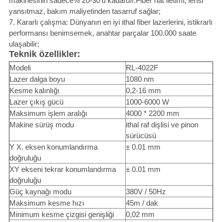
makinesinin sadece% 20-30'u kadardır.Fiber hat iletimi, lensi
yansıtmaz, bakım maliyetinden tasarruf sağlar;
7. Kararlı çalışma: Dünyanın en iyi ithal fiber lazerlerini, istikrarlı
performansı benimsemek, anahtar parçalar 100.000 saate
ulaşabilir;
Teknik özellikler:
Modeli
RL-4022F
Lazer dalga boyu
1080 nm
Kesme kalınlığı
0,2-16 mm
Lazer çıkış gücü
1000-6000 W
Maksimum işlem aralığı
4000 * 2200 mm
Makine sürüş modu
ithal raf dişlisi ve pinon
sürücüsü
Y X. eksen konumlandırma
± 0.01 mm
doğruluğu
XY ekseni tekrar konumlandırma
± 0.01 mm
doğruluğu
Güç kaynağı modu
380V / 50Hz
Maksimum kesme hızı
45m / dak
Minimum kesme çizgisi genişliği
0,02 mm