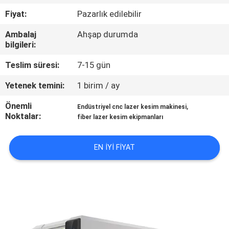
TURU
Fiyat:
Pazarlık edilebilir
Ambalaj
Ahşap durumda
KALITE
bilgileri:
KONTROL
Teslim süresi:
7-15 gün
Yetenek temini:
1 birim / ay
BIZE
ULAŞIN
Önemli
,
Endüstriyel cnc lazer kesim makinesi
Noktalar:
fiber lazer kesim ekipmanları
BIR
EN IYI FIYAT
TEKLIF
ISTEĞI
РУССКИЙ
САЙТ