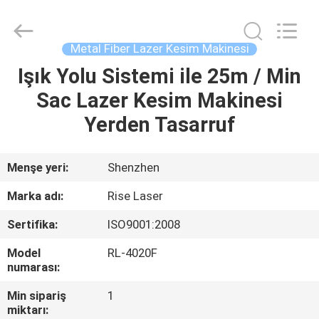
2026
Riselaser
Technology
Co.,
Ltd.
Metal Fiber Lazer Kesim Makinesi
All
Rights
Işık Yolu Sistemi ile 25m / Min
EV
Reserved.
Sac Lazer Kesim Makinesi
ÜRÜN:%
Yerden Tasarruf
S
Menşe yeri:
Shenzhen
SG
Marka adı:
Rise Laser
GÖSTERISI
Sertifika:
ISO9001:2008
Model
RL-4020F
HAKKIMIZDA
numarası:
Min sipariş
1
FABRIKA
miktarı: