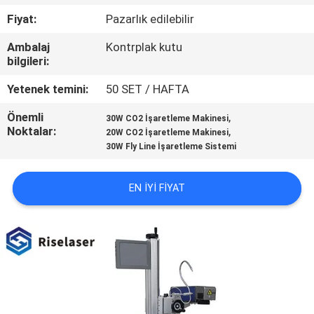
TURU
Fiyat:
Pazarlık edilebilir
Ambalaj
Kontrplak kutu
KALITE
bilgileri:
KONTROL
Yetenek temini:
50 SET / HAFTA
Önemli
,
BIZE
30W CO2 İşaretleme Makinesi
Noktalar:
,
20W CO2 İşaretleme Makinesi
ULAŞIN
30W Fly Line İşaretleme Sistemi
BIR
EN IYI FIYAT
TEKLIF
ISTEĞI
РУССКИЙ
САЙТ