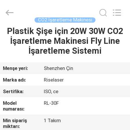
2026
Riselaser
Technology
Co.,
Ltd.
CO2 İşaretleme Makinesi
All
Rights
Plastik Şişe için 20W 30W CO2
EV
Reserved.
İşaretleme Makinesi Fly Line
ÜRÜN:%
İşaretleme Sistemi
S
Menşe yeri:
Shenzhen Çin
SG
Marka adı:
Riselaser
GÖSTERISI
Sertifika:
ISO, ce
Model
RL-30F
HAKKIMIZDA
numarası:
Min sipariş
1 Takım
FABRIKA
miktarı: