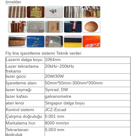
örnekler
Fly line işaretleme sistemi Teknik veriler:
Lazerin dalga boyu
1064nm
Lazer tekrarlama
20kHz~200kHz
frekansı
lazer gücü
20W/30W
İşaretleme alanı
50mm*50mm-300mm*300mm
lazer kaynağı
Synrad, DW
lazer kafası
galvanometre
alan lensi
Singapur dalga boyu
Kontrol sistemi
JCZ-Ezcad
Çalışma doğruluğu
0,001 mm
Markalama hızı
8000 mm/sn
Tekrarlanan
0,003 mm
doğruluk