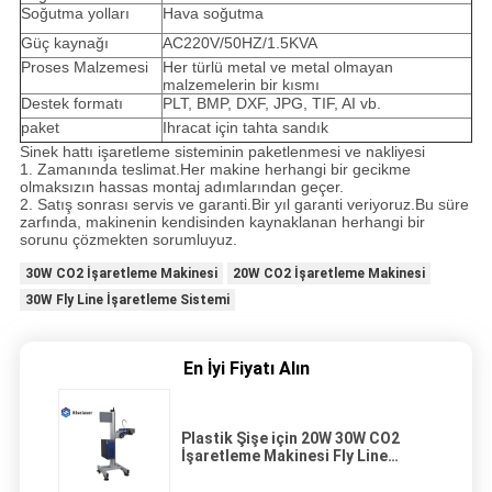
Soğutma yolları
Hava soğutma
Güç kaynağı
AC220V/50HZ/1.5KVA
Proses Malzemesi
Her türlü metal ve metal olmayan
malzemelerin bir kısmı
Destek formatı
PLT, BMP, DXF, JPG, TIF, AI vb.
paket
Ihracat için tahta sandık
Sinek hattı işaretleme sisteminin paketlenmesi ve nakliyesi
1. Zamanında teslimat.Her makine herhangi bir gecikme
olmaksızın hassas montaj adımlarından geçer.
2. Satış sonrası servis ve garanti.Bir yıl garanti veriyoruz.Bu süre
zarfında, makinenin kendisinden kaynaklanan herhangi bir
sorunu çözmekten sorumluyuz.
30W CO2 İşaretleme Makinesi
20W CO2 İşaretleme Makinesi
30W Fly Line İşaretleme Sistemi
En İyi Fiyatı Alın
Plastik Şişe için 20W 30W CO2
İşaretleme Makinesi Fly Line
İşaretleme Sistemi