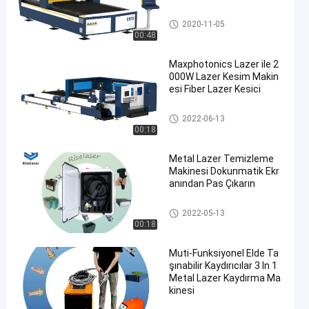
Metal Fiber Lazer Kesim Makin
2020-11-05
esi
00:48
Maxphotonics Lazer ile 2
000W Lazer Kesim Makin
esi Fiber Lazer Kesici
Metal Fiber Lazer Kesim Makin
2022-06-13
esi
00:18
Metal Lazer Temizleme
Makinesi Dokunmatik Ekr
anından Pas Çıkarın
Lazer Temizleme Makinesi
2022-05-13
00:18
Muti-Funksiyonel Elde Ta
şınabilir Kaydırıcılar 3 In 1
Metal Lazer Kaydırma Ma
kinesi