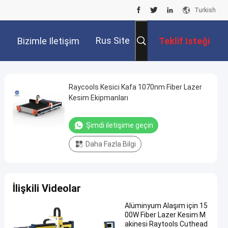
Turkish
Rus Site
Bizimle Iletişim
Teklif Isteği
Kur
Raycools Kesici Kafa 1070nm Fiber Lazer
Kesim Ekipmanları
Şimdi iletişime geçin
Daha Fazla Bilgi
İlişkili Videolar
Alüminyum Alaşım için 15
00W Fiber Lazer Kesim M
akinesi Raytools Cuthead