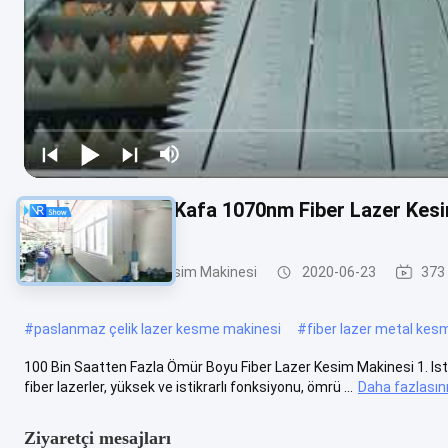
Raycools Kesici Kafa 1070nm Fiber Lazer Kesi
Metal Fiber Lazer Kesim Makinesi
2020-06-23
373 
#
paslanmaz çelik lazer kesme makinesi
#
fiber lazer metal kes
100 Bin Saatten Fazla Ömür Boyu Fiber Lazer Kesim Makinesi 1. Istikrar
fiber lazerler, yüksek ve istikrarlı fonksiyonu, ömrü ...
Daha fazlasını
Ziyaretçi mesajları