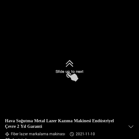
TURU
KALITE
KONTROL
BIZE
ULAŞIN
BIR
TEKLIF
ISTEĞI
Hava Soğutma Metal Lazer Kazıma Makinesi Endüstriyel
РУССКИЙ
Çevre 2 Yıl Garanti
САЙТ
Fiber lazer markalama makinası
2021-11-10